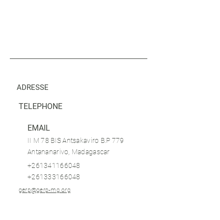
ADRESSE
SUBMIT
TELEPHONE
EMAIL
II M 78 BIS Antsakaviro B.P 779
Antananarivo, Madagascar
+261341166048
+261333166048
gerp@gerp-mg.org