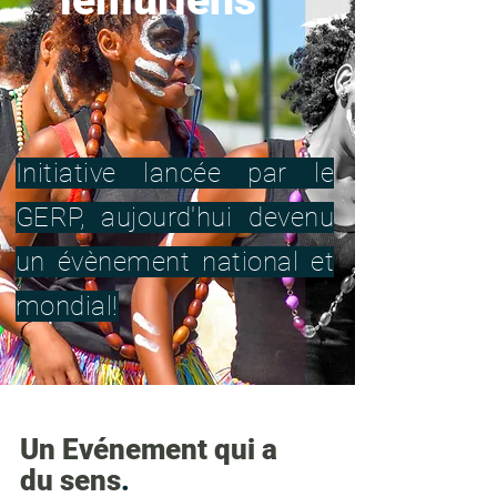
lémuriens
Initiative lancée par le
GERP, aujourd'hui devenu
un évènement national et
mondial!
Un Evénement qui a
du sens
.