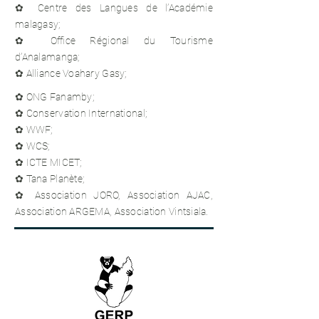
✿ Centre des Langues de l’Académie
malagasy;
✿ Office Régional du Tourisme
d’Analamanga;
✿ Alliance Voahary Gasy;
✿ ONG Fanamby;
✿ Conservation International;
✿ WWF;
✿ WCS;
✿ ICTE MICET;
✿ Tana Planète;
✿ Association JORO, Association AJAC,
Association ARGEMA, Association Vintsiala.