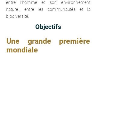
entre l’homme et son environnement
naturel, entre les communautés et la
biodiversité.
Objectifs
Une grande première
mondiale
L’objectif des manifestations qui animeront
le Festival peut être décliné comme suit :
attirer de différentes manières l’attention du
grand public sur l’acuité du sort des lémuriens
;
impliquer la jeunesse en général et les
écoliers en particulier pour une
appropriation pérenne du réflexe
environnemental et du respect de la
biodiversité ;