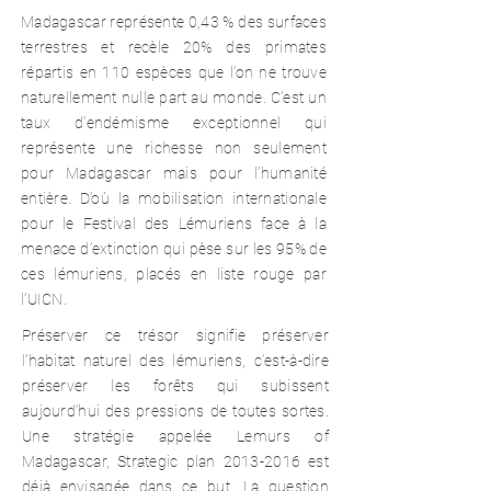
Madagascar représente 0,43 % des surfaces
terrestres et recèle 20% des primates
répartis en 110 espèces que l’on ne trouve
naturellement nulle part au monde. C’est un
taux d’endémisme exceptionnel qui
représente une richesse non seulement
pour Madagascar mais pour l’humanité
entière. D’où la mobilisation internationale
pour le Festival des Lémuriens face à la
menace d’extinction qui pèse sur les 95% de
ces lémuriens, placés en liste rouge par
l’UICN.
Préserver ce trésor signifie préserver
l’habitat naturel des lémuriens, c’est-à-dire
préserver les forêts qui subissent
aujourd’hui des pressions de toutes sortes.
Une stratégie appelée Lemurs of
Madagascar, Strategic plan
2013-2016
est
déjà envisagée dans ce but. La question