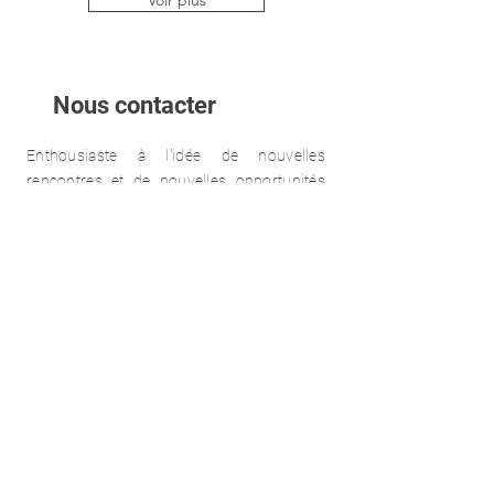
Voir plus
Nous contacter
Enthousiaste à l'idée de nouvelles
rencontres et de nouvelles opportunités
pour la préservation de la nature le GERP
sera enchanté de prendre contacte et
d'échanger avec vous.