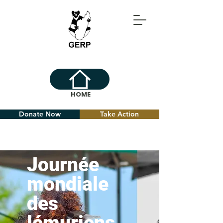
HOME
Donate Now
Take Action
Journée
mondiale
des