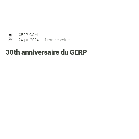
GERP_COM
24 juil. 2024
1 min de lecture
30th anniversaire du GERP
Nous contacter
Enthousiaste à l'idée de nouvelles
rencontres et de nouvelles opportunités
pour la préservation de la nature le GERP
sera enchanté de prendre contacte et