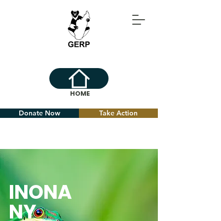
HOME
Donate Now
Take Action
INONA
NY